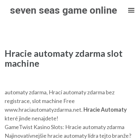
Skip
seven seas game online
to
content
(Press
Enter)
Hracie automaty zdarma slot
machine
automaty zdarma, Hrací automaty zdarma bez
registrace, slot machine Free
www.hraciautomatyzdarma.net.
Hracie Automaty
které jinde nenajdete!
GameTwist Kasino Slots: Hracie automaty zdarma
Najinovatívnejšie hracie automaty lídra tejto branže?