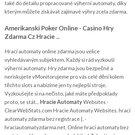
také do detailu propracované výherní automaty, díky
kterým můžete získávat zajímavé výhry zcela zdarma.
Amerikanski Poker Online - Casino Hry
Zdarma Cz Hracie ...
Hrací automaty online zdarma jsou velice
vyhledávaným subjektem. Každý si rád vyzkouší
výherní automaty. Hry zdarma jsou bezpečné a
neriskujete vMonitorujeme pro vás celé dění kolem
těchto slots a nabízíme jen ty nejlepší stroje.
Vyzkoušejte si na nečisto, jaké máte předpoklady
proto, se stát...
Hracie
Automaty
Websites -
ClearWebStats.com Hracie Automaty Websites. hrací
automaty zdarma bez registrace |. -
hraciautomatyzdarma.net. Online hrací automaty bez