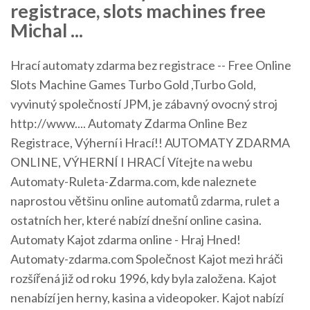
registrace, slots machines free
Michal ...
Hrací automaty zdarma bez registrace -- Free Online
Slots Machine Games Turbo Gold ,Turbo Gold,
vyvinutý společností JPM, je zábavný ovocný stroj
http://www.... Automaty Zdarma Online Bez
Registrace, Výherní i Hrací!! AUTOMATY ZDARMA
ONLINE, VÝHERNÍ I HRACÍ Vítejte na webu
Automaty-Ruleta-Zdarma.com, kde naleznete
naprostou většinu online automatů zdarma, rulet a
ostatních her, které nabízí dnešní online casina.
Automaty Kajot zdarma online - Hraj Hned!
Automaty-zdarma.com Společnost Kajot mezi hráči
rozšířená již od roku 1996, kdy byla založena. Kajot
nenabízí jen herny, kasina a videopoker. Kajot nabízí