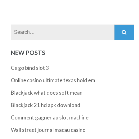
Search:
NEW POSTS
Cs go bind slot 3
Online casino ultimate texas hold em
Blackjack what does soft mean
Blackjack 21 hd apk download
Comment gagner au slot machine
Wall street journal macau casino