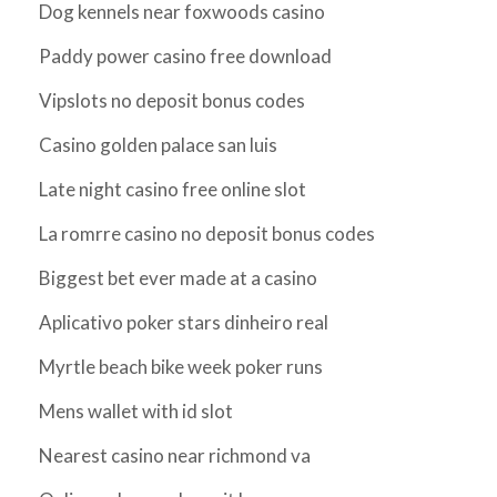
Dog kennels near foxwoods casino
Paddy power casino free download
Vipslots no deposit bonus codes
Casino golden palace san luis
Late night casino free online slot
La romrre casino no deposit bonus codes
Biggest bet ever made at a casino
Aplicativo poker stars dinheiro real
Myrtle beach bike week poker runs
Mens wallet with id slot
Nearest casino near richmond va